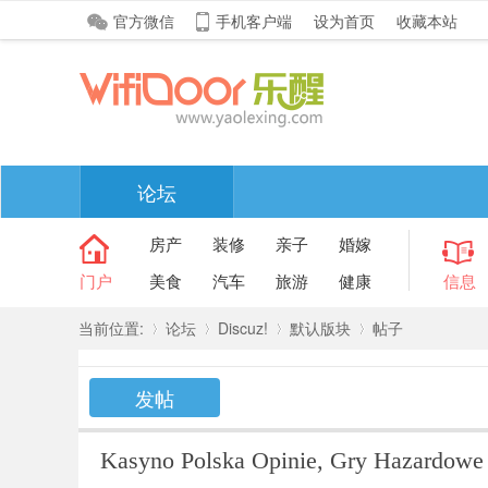
官方微信
手机客户端
设为首页
收藏本站
论坛
房产
装修
亲子
婚嫁
门户
美食
汽车
旅游
健康
信息
当前位置:
论坛
Discuz!
默认版块
帖子
发帖
»
›
›
›
Kasyno Polska Opinie, Gry Hazardowe