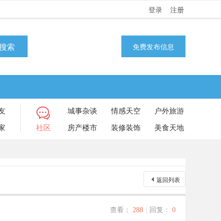
登录
注册
搜索
免费发布信息
友
城事杂谈
情感天空
户外旅游
家
社区
房产楼市
装修装饰
美食天地
返回列表
查看：
288
|
回复：
0