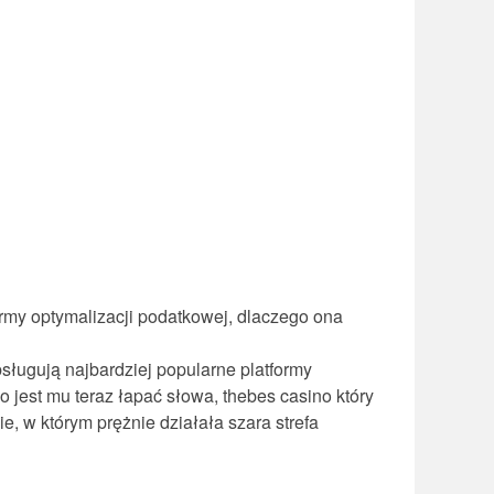
rmy optymalizacji podatkowej, dlaczego ona
sługują najbardziej popularne platformy
jest mu teraz łapać słowa, thebes casino który
, w którym prężnie działała szara strefa