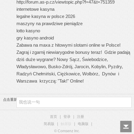
http://forum.as-p.cz/viewtopic.php?f=47&t=751359
internetowe kasyna
legalne kasyna w polsce 2026
maszyny na prawdziwe pieniądze
lotto kasyno
gry kasyno android
Zabawa na maxa z hitowymi slotami online w Polsce!
Zagraj i zgarnij niewiarygodne bonusy teraz! Gdzie padają
dziś duże wygrane? Nowy Sącz, Świebodzice,
Władysławowo, Busko-Zdrój, Jarocin, Kobylin, Pyzdry,
Radzyń Chełmiński, Ciężkowice, Wolbórz, Dynów i
Warszawa krzyczą: "Tak!" Online!
点击重新加载
首页
|
登录
|
注册
简易版
|
触屏版
|
电脑版
|
© Comsenz Inc.