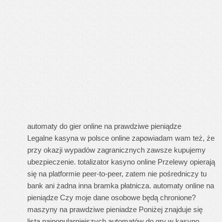
automaty do gier online na prawdziwe pieniądze
Legalne kasyna w polsce online zapowiadam wam też, że
przy okazji wypadów zagranicznych zawsze kupujemy
ubezpieczenie. totalizator kasyno online Przelewy opierają
się na platformie peer-to-peer, zatem nie pośredniczy tu
bank ani żadna inna bramka płatnicza. automaty online na
pieniądze Czy moje dane osobowe będą chronione?
maszyny na prawdziwe pieniadze Poniżej znajduje się
lista najpopularniejszych automatów do gry w kasyno