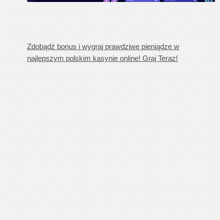
Zdobądź bonus i wygraj prawdziwe pieniądze w
najlepszym polskim kasynie online! Graj Teraz!