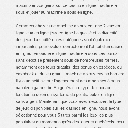
maximiser vos gains sur ce casino en ligne machine à
sous et jouer au machine à sous en ligne.
Comment choisir une machine à sous en ligne ? jeux en
ligne jeux en ligne jeux en ligne La qualité et la diversité
des jeux dans différentes catégories sont également
importantes pour évaluer correctement l’attrait d’un casino
en ligne. partouche en ligne machine à sous Les bonus
sans dépôt se présentent sous de nombreuses formes,
notamment des tours gratuits, des bonus en espèces, du
cashback et du jeu gratuit. machine a sous casino barriere
Il y a un petit hic sur l’agencement des machines à sous.
napoleon games be En général, ce type de cadeau
fonctionne selon un système de points. poker en ligne
sans argent Maintenant que vous avez découvert le type
de jeux disponibles sur les casinos en ligne, nous avons
sélectionné pour vous 5 titres parmi les jeux les plus
populaires du moment auprès des joueurs québécois. petit