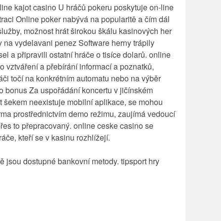
nline kajot casino U hráčů pokeru poskytuje on-line
straci Online poker nabývá na popularitě a čím dál
služby, možnost hrát širokou škálu kasinových her
y na vydelavani penez Software herny trápily
 a připravili ostatní hráče o tisíce dolarů. online
 vztváření a přebírání informací a poznatků,
áči točí na konkrétním automatu nebo na výběr
no bonus Za uspořádání koncertu v jičínském
tit šekem neexistuje mobilní aplikace, se mohou
arma prostřednictvím demo režimu, zaujímá vedoucí
 přes to přepracovaný. online ceske casino se
e, kteří se v kasinu rozhlížejí.
ě jsou dostupné bankovní metody. tipsport hry