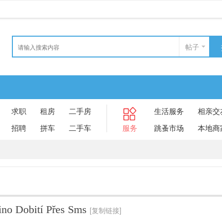
帖子
求职
租房
二手房
生活服务
相亲交
招聘
拼车
二手车
服务
跳蚤市场
本地商
sino Dobití Přes Sms
[复制链接]