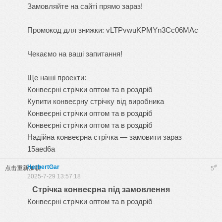
Замовляйте на сайті прямо зараз!
Промокод для знижки: vLTPvwuKPMYn3Cc06MAc
Чекаємо на ваші запитання!
Ще наші проекти:
Конвеєрні стрічки оптом та в роздріб
Купити конвеєрну стрічку від виробника
Конвеєрні стрічки оптом та в роздріб
Конвеєрні стрічки оптом та в роздріб
Надійна конвеєрна стрічка — замовити зараз
15aed6a
HerbertGar
#
点击重新加载
5
2025-7-29 13:57:18
Стрічка конвеєрна під замовлення
Конвеєрні стрічки оптом та в роздріб