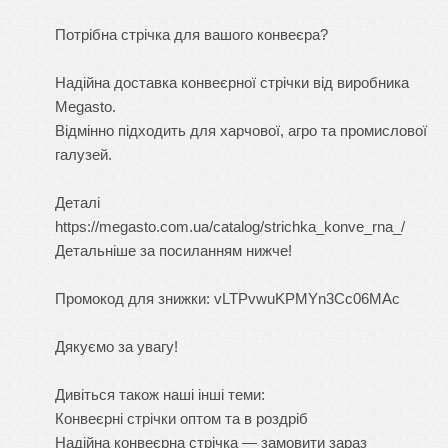
Потрібна стрічка для вашого конвеєра?
Надійна
доставка конвеєрної стрічки
від виробника
Megasto.
Відмінно підходить для харчової, агро та промислової
галузей.
Деталі
https://megasto.com.ua/catalog/strichka_konve_rna_/
Детальніше за посиланням нижче!
Промокод для знижки: vLTPvwuKPMYn3Cc06MAc
Дякуємо за увагу!
Дивіться також наші інші теми:
Конвеєрні стрічки оптом та в роздріб
Надійна конвеєрна стрічка — замовити зараз