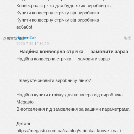
Конвеєрна стрічка для будь-яких виробництв
Купити конвеєрну стрічку від виробника
Купити конвеєрну стрічку від виробника
ed6a0bf
HerbertGar
地板
点击重新加载
2025-7-25 14:32:59
Надійна конвеєрна стрічка — замовити зараз
Надійна конвеєрна стрічка — замовити зараз
Плануєте оновити виробничу лінію?
Надійна
купити стрічку для конвеєра
від виробника
Megasto.
Виготовлення під замовлення за вашими параметрами.
Деталі
https://megasto.com.ua/catalog/strichka_konve_rna_/