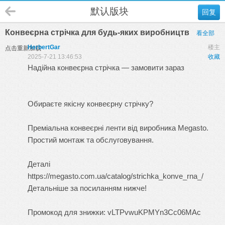
默认版块
回复
Конвеєрна стрічка для будь-яких виробництв
看全部
HerbertGar
楼主
点击重新加载
2025-7-21 13:46:53
收藏
Надійна конвеєрна стрічка — замовити зараз
Обираєте якісну конвеєрну стрічку?
Преміальна
конвеєрні ленти
від виробника Megasto.
Простий монтаж та обслуговування.
Деталі
https://megasto.com.ua/catalog/strichka_konve_rna_/
Детальніше за посиланням нижче!
Промокод для знижки: vLTPvwuKPMYn3Cc06MAc