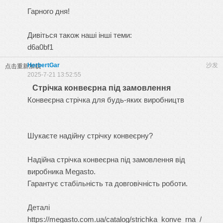
Гарного дня!
Дивіться також наші інші теми:
d6a0bf1
HerbertGar
沙发
点击重新加载
2025-7-21 13:52:55
Стрічка конвеєрна під замовлення
Конвеєрна стрічка для будь-яких виробництв
Шукаєте надійну стрічку конвеєрну?
Надійна
стрічка конвеєрна під замовлення
від
виробника Megasto.
Гарантує стабільність та довговічність роботи.
Деталі
https://megasto.com.ua/catalog/strichka_konve_rna_/