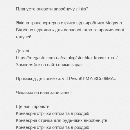
Плануєте оновити виробничу лінію?
Якісна
транспортерна стрічка
від виробника Megasto.
Відмінно підходить для харчової, агро та промислової
галузей.
Деталі
https://megasto.com.ua/catalog/strichka_konve_rna_/
Замовляйте на сайті прямо зараз!
Промокод для знижки: vLTPvwuKPMYn3Cc06MAc
Чекаємо на ваші запитання!
Ще наші проекти:
Конвеєрні стрічки оптом та в роздріб
Конвеєрна стрічка для будь-яких виробництв
Конвеєрні стрічки оптом та в роздріб