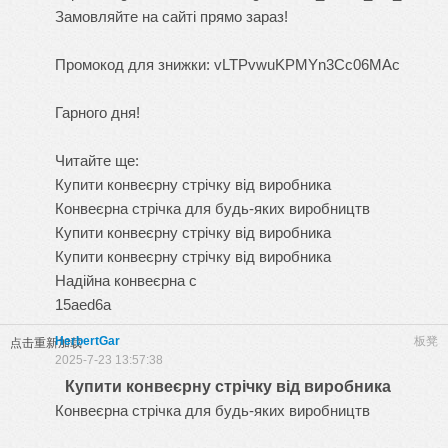
Замовляйте на сайті прямо зараз!
Промокод для знижки: vLTPvwuKPMYn3Cc06MAc
Гарного дня!
Читайте ще:
Купити конвеєрну стрічку від виробника
Конвеєрна стрічка для будь-яких виробництв
Купити конвеєрну стрічку від виробника
Купити конвеєрну стрічку від виробника
Надійна конвеєрна с
15aed6a
HerbertGar
板凳
点击重新加载
2025-7-23 13:57:38
Купити конвеєрну стрічку від виробника
Конвеєрна стрічка для будь-яких виробництв