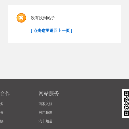
没有找到帖子
[ 点击这里返回上一页 ]
合作
网站服务
务
商家入驻
务
房产频道
接
汽车频道