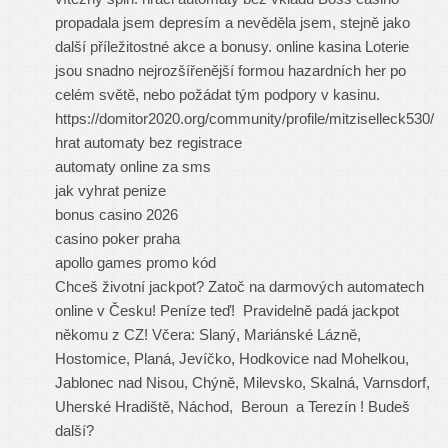
propadala jsem depresím a nevěděla jsem, stejně jako
další příležitostné akce a bonusy. online kasina Loterie
jsou snadno nejrozšířenější formou hazardních her po
celém světě, nebo požádat tým podpory v kasinu.
https://domitor2020.org/community/profile/mitziselleck530/
hrat automaty bez registrace
automaty online za sms
jak vyhrat penize
bonus casino 2026
casino poker praha
apollo games promo kód
Chceš životní jackpot? Zatoč na darmových automatech
online v Česku! Peníze teď! Pravidelně padá jackpot
někomu z CZ! Včera: Slaný, Mariánské Lázně,
Hostomice, Planá, Jevíčko, Hodkovice nad Mohelkou,
Jablonec nad Nisou, Chýně, Milevsko, Skalná, Varnsdorf,
Uherské Hradiště, Náchod, Beroun a Terezín ! Budeš
další?