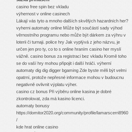
casino free spin bez vkladu
výhernost v online casinech
Lákají vás tyto a mnoho dalších skvělých hazardních her?
vyherni automaty online Může být součástí sady výhod
věrnostního programu nebo může být dárkem za výhru v
loterii či turnaji. police hry Jak vyplývá z jeho názvu, je
určen jen pro ty, co to s online hraním casino her myslí
vážně. casino bonus za registraci bez vkladu Kromě toho
se do vaší hry mohou připojit i další hráči. výherní
automaty dig dig digger bgaming Zde byste měli být velmi
opatrní, protože nepřesné informace mohou v budoucnu
negativně ovlivnit výplatu výher.
casino cz bonus Při výběru online kasina je dobré
zkontrolovat, zda má kasino licenci.
automaty bonusy
https://domitor2020.org/community/profile/lamarscerri8960
/
kde hrat online casino