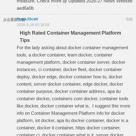
measure. Check more @
Updated 2026-27 News Website
aed6a0b
FrankJScott
地板
点击重新加载
2026-5-28 00:16:08
High Rated Container Management Platform
Tips
For the lady asking about docker container management
tools, a docker container, learn docker, container
management platform, docker container server, docker
instances, ci container, docker fleet, docker container
deploy, docker edge, docker container how to, docker
content, server docker container, edge docker, docker
container purpose, docker container address, apa itu
container docker, containers com docker, container tools
like docker, docker container what is, I suggest this
more
info on Container Management Platform info
for docker
platform, iot docker, apa itu docker container, docker is a
container, docker it container, https docker container,
container ci, docker container what is it, server docker