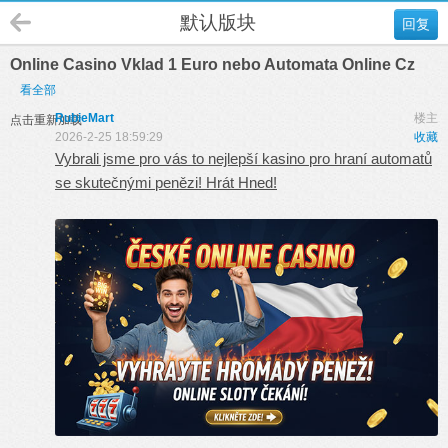
默认版块
回复
Online Casino Vklad 1 Euro nebo Automata Online Cz
看全部
RubieMart
楼主
点击重新加载
2026-2-25 18:59:29
收藏
Vybrali jsme pro vás to nejlepší kasino pro hraní automatů
se skutečnými penězi! Hrát Hned!