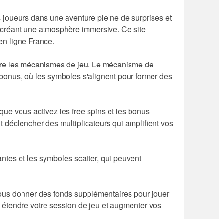
s joueurs dans une aventure pleine de surprises et
s, créant une atmosphère immersive. Ce site
en ligne France.
ndre les mécanismes de jeu. Le mécanisme de
bonus, où les symboles s'alignent pour former des
que vous activez les free spins et les bonus
 déclencher des multiplicateurs qui amplifient vos
ntes et les symboles scatter, qui peuvent
vous donner des fonds supplémentaires pour jouer
z étendre votre session de jeu et augmenter vos