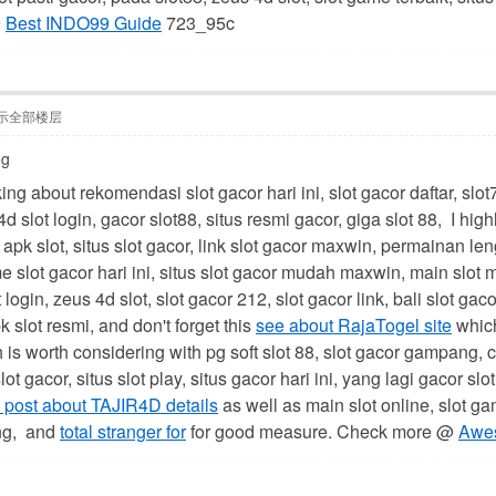
@
Best INDO99 Guide
723_95c
示全部楼层
og
ing about rekomendasi slot gacor hari ini, slot gacor daftar, slot777
4d slot login, gacor slot88, situs resmi gacor, giga slot 88, I h
apk slot, situs slot gacor, link slot gacor maxwin, permainan l
me slot gacor hari ini, situs slot gacor mudah maxwin, main slot 
 login, zeus 4d slot, slot gacor 212, slot gacor link, bali slot gaco
pk slot resmi, and don't forget this
see about RajaTogel site
which
is worth considering with pg soft slot 88, slot gacor gampang, cuan
ot gacor, situs slot play, situs gacor hari ini, yang lagi gacor s
 post about TAJIR4D details
as well as main slot online, slot ga
ng, and
total stranger for
for good measure. Check more @
Awe