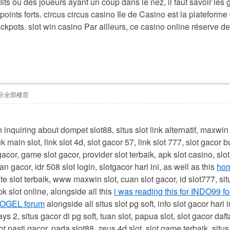
flits ou des joueurs ayant un coup dans le nez, il faut savoir les
ints forts. circus circus casino Ile de Casino est la plateforme
ckpots. slot win casino Par ailleurs, ce casino online réserve d
示全部楼层
inquiring about dompet slot88, situs slot link alternatif, maxwin sl
ain slot, link slot 4d, slot gacor 57, link slot 777, slot gacor b
cor, game slot gacor, provider slot terbaik, apk slot casino, sl
dan gacor, idr 508 slot login, slotgacor hari ini, as well as this
hom
lot terbaik, www maxwin slot, cuan slot gacor, id slot777, situs s
k slot online, alongside all this
i was reading this for INDO99 f
TOGEL forum
alongside all situs slot pg soft, info slot gacor hari i
ys 2, situs gacor di pg soft, tuan slot, papua slot, slot gacor daft
ot pasti gacor, pada slot88, zeus 4d slot, slot game terbaik, sit