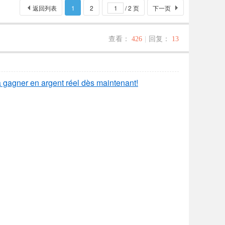
返回列表
1
2
/ 2 页
下一页
查看：
426
|
回复：
13
à gagner en argent réel dès maintenant!