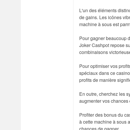
L'un des éléments distin
de gains. Les icônes vibr
machine à sous est parmi
Pour gagner beaucoup d'
Joker Cashpot repose su
combinaisons victorieuse
Pour optimiser vos profi
spéciaux dans ce casino 
profits de manière signifi
En outre, cherchez les s
augmenter vos chances d
Profiter des bonus du ca
à cette machine à sous a
chances de gagner.