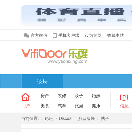
官方微信
手机客户端
设为首页
收藏本站
论坛
房产
装修
亲子
婚嫁
门户
美食
汽车
旅游
健康
信息
当前位置:
论坛
Discuz!
默认版块
帖子