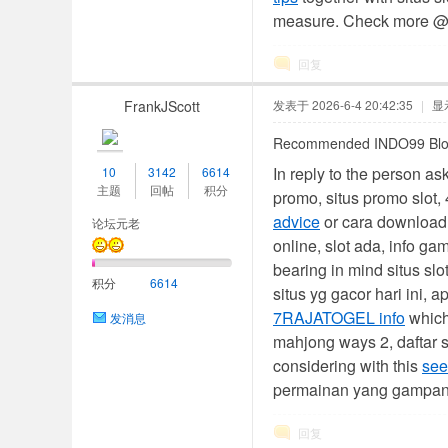
measure. Check more 
回复
FrankJScott
发表于 2026-6-4 20:42:35
|
显
Recommended INDO99 Bl
In reply to the person ask
10
3142
6614
主题
回帖
积分
promo, situs promo slot, 
advice
or cara download 
论坛元老
online, slot ada, info ga
bearing in mind situs slot
积分
6614
situs yg gacor hari ini, a
7RAJATOGEL info
which 
发消息
mahjong ways 2, daftar sl
considering with this
see
permainan yang gampa
回复