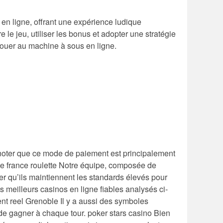
en ligne, offrant une expérience ludique
le jeu, utiliser les bonus et adopter une stratégie
jouer au machine à sous en ligne.
de noter que ce mode de paiement est principalement
igne france roulette Notre équipe, composée de
r qu’ils maintiennent les standards élevés pour
s meilleurs casinos en ligne fiables analysés ci-
ent reel Grenoble Il y a aussi des symboles
e gagner à chaque tour. poker stars casino Bien