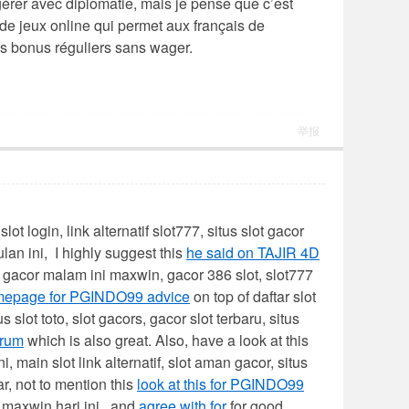
 gérer avec diplomatie, mais je pense que c’est
 de jeux online qui permet aux français de
es bonus réguliers sans wager.
举报
ot login, link alternatif slot777, situs slot gacor
ulan ini, I highly suggest this
he said on TAJIR 4D
ot gacor malam ini maxwin, gacor 386 slot, slot777
epage for PGINDO99 advice
on top of daftar slot
lot toto, slot gacors, gacor slot terbaru, situs
orum
which is also great. Also, have a look at this
ni, main slot link alternatif, slot aman gacor, situs
ar, not to mention this
look at this for PGINDO99
us maxwin hari ini, and
agree with for
for good