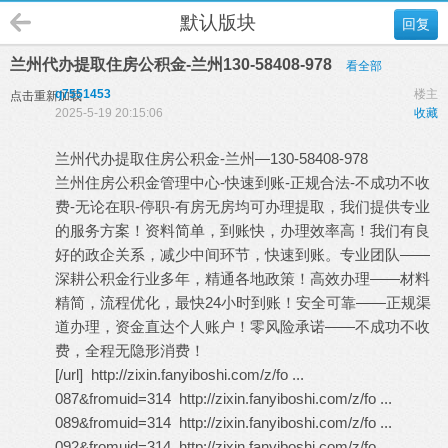
默认版块
回复
兰州代办提取住房公积金-兰州130-58408-978
看全部
q7551453
楼主
点击重新加载
2025-5-19 20:15:06
收藏
兰州代办提取住房公积金-兰州—130-58408-978
兰州住房公积金管理中心-快速到账-正规合法-不成功不收
费-无论在职-停职-有房无房均可办理提取，我们提供专业
的服务方案！资料简单，到账快，办理效率高！我们有良
好的政企关系，减少中间环节，快速到账。专业团队——
深耕公积金行业多年，精通各地政策！高效办理——材料
精简，流程优化，最快24小时到账！安全可靠——正规渠
道办理，资金直达个人账户！零风险承诺——不成功不收
费，全程无隐形消费！
[/url]
http://zixin.fanyiboshi.com/z/fo ...
087&fromuid=314
http://zixin.fanyiboshi.com/z/fo ...
089&fromuid=314
http://zixin.fanyiboshi.com/z/fo ...
092&fromuid=314
http://zixin.fanyiboshi.com/z/fo ...